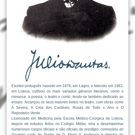
Escritor português nascido em 1876, em Lagos, e falecido em 1962,
em Lisboa, cultivou os mais variados géneros literários, como o
romance, a poesia, o teatro e conto, tendo-se também dedicado ao
ensaio. Alcançou os seus maiores êxitos no teatro, com obras como
A Severa, A Ceia dos Cardeais, Rosas de Todo o Ano e O
Reposteiro Verde.
Licenciado em Medicina pela Escola Médico-Cirúrgica de Lisboa,
depois de estudos feitos no Colégio Militar, viria a desempenhar
numerosos cargos oficiais e não oficiais de prestígio: comissário do
Governo junto do Teatro de D. Maria II, professor e director da